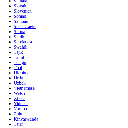
Sinhala
Slovak
Slovenian
Somali
Samoan
Scots Gaelic
Shona
Sindhi
Sundanese
Swahili
Tajik
Tamil
Telugu
Thai
Ukrainian
Urdu
Uzbek
Vietnamese
Welsh
Xhosa
Yiddish
Yoruba
Zulu
Kinyarwanda
Tatar