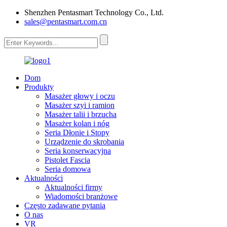
Shenzhen Pentasmart Technology Co., Ltd.
sales@pentasmart.com.cn
Dom
Produkty
Masażer głowy i oczu
Masażer szyi i ramion
Masażer talii i brzucha
Masażer kolan i nóg
Seria Dłonie i Stopy
Urządzenie do skrobania
Seria konserwacyjna
Pistolet Fascia
Seria domowa
Aktualności
Aktualności firmy
Wiadomości branżowe
Często zadawane pytania
O nas
VR