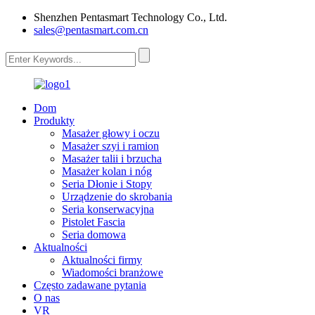
Shenzhen Pentasmart Technology Co., Ltd.
sales@pentasmart.com.cn
Dom
Produkty
Masażer głowy i oczu
Masażer szyi i ramion
Masażer talii i brzucha
Masażer kolan i nóg
Seria Dłonie i Stopy
Urządzenie do skrobania
Seria konserwacyjna
Pistolet Fascia
Seria domowa
Aktualności
Aktualności firmy
Wiadomości branżowe
Często zadawane pytania
O nas
VR