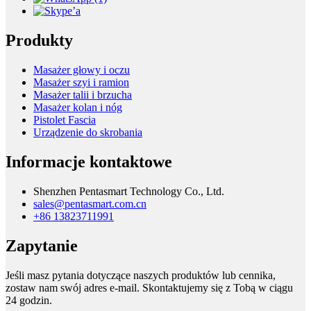
Produkty
Masażer głowy i oczu
Masażer szyi i ramion
Masażer talii i brzucha
Masażer kolan i nóg
Pistolet Fascia
Urządzenie do skrobania
Informacje kontaktowe
Shenzhen Pentasmart Technology Co., Ltd.
sales@pentasmart.com.cn
+86 13823711991
Zapytanie
Jeśli masz pytania dotyczące naszych produktów lub cennika,
zostaw nam swój adres e-mail. Skontaktujemy się z Tobą w ciągu
24 godzin.